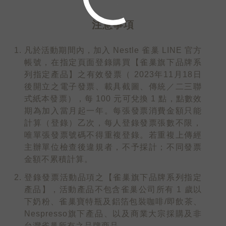
注意事項
凡於活動期間內，加入 Nestle 雀巢 LINE 官方
帳號，在指定頁面登錄購買【雀巢旗下品牌系
列指定產品】之有效發票（ 2023年11月18日
後開立之電子發票、載具截圖、傳統／二三聯
式紙本發票），每 100 元可兌換 1 點，點數效
期為加入當月起一年。每張發票消費金額只能
計算（登錄）乙次，每人登錄發票張數不限，
唯單張發票號碼不得重複登錄。若重複上傳經
主辦單位檢查後違規者，不予採計；不同發票
金額不累積計算。
登錄發票活動品項之【雀巢旗下品牌系列指定
產品】，活動產品不包含雀巢公司所有 1 歲以
下奶粉、雀巢寶特瓶及鋁箔包裝咖啡/即飲茶、
Nespresso旗下產品、以及商業大宗採購及非
台灣雀巢所有之品牌商品。